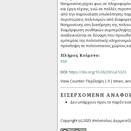
Νοημοσύνη ρίχνει φως σε πληροφορίες γ
και έργα τέχνης, ενώ σε πολλές περιπ
από την παρουσίαση επισκόπησης παρ
περιπτώσεις πολιτισμών από διαφορετ
Νοημοσύνης στη διατήρηση της πολιτισ
διαμόρφωση συνθηκών συμπερίληψης, 
αναδεικνύεται σε δύναμη που προωθεί
εμπειρίας της πολιτιστικής κληρονομιά
πρόσληψη σε πολιτιστικούς χώρους και
Πλήρες Κείμενο:
PDF
DOI:
https://doi.org/10.26220/cul.5323
View Counter: Περίληψη | 0 | times, and
ΕΙΣΕΡΧΌΜΕΝΗ ΑΝΑΦΟ
Δεν υπάρχουν προς το παρόν εισ
Copyright (c) 2025 Απόστολος Δερμεν