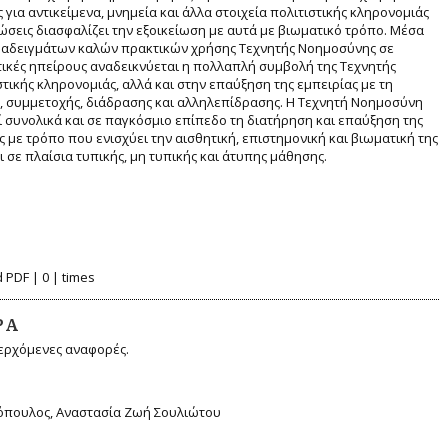
ια αντικείμενα, μνημεία και άλλα στοιχεία πολιτιστικής κληρονομιάς
τώσεις διασφαλίζει την εξοικείωση με αυτά με βιωματικό τρόπο. Μέσα
αδειγμάτων καλών πρακτικών χρήσης Τεχνητής Νοημοσύνης σε
ικές ηπείρους αναδεικνύεται η πολλαπλή συμβολή της Τεχνητής
τικής κληρονομιάς, αλλά και στην επαύξηση της εμπειρίας με τη
συμμετοχής, διάδρασης και αλληλεπίδρασης. Η Τεχνητή Νοημοσύνη
 συνολικά και σε παγκόσμιο επίπεδο τη διατήρηση και επαύξηση της
ς με τρόπο που ενισχύει την αισθητική, επιστημονική και βιωματική της
 σε πλαίσια τυπικής, μη τυπικής και άτυπης μάθησης.
 PDF | 0 | times
ΡΆ
ερχόμενες αναφορές.
τζόπουλος, Αναστασία Ζωή Σουλιώτου