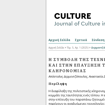
Αρχική Σελίδα
Σχετικά
Σύνδεση
Αρχική Σελίδα
>
Τόμ. 5, Αρ. 1 (2025)
>
Δερμεντζ
Η ΣΥΜΒΟΛΉ ΤΗΣ ΤΕΧ
ΚΑΙ ΣΤΗΝ ΕΠΑΎΞΗΣΗ Τ
ΚΛΗΡΟΝΟΜΙΆΣ
Απόστολος Δερμεντζόπουλος, Αναστασία 
Περίληψη
Η διαφύλαξη της πολιτιστικής κληρονο
κομμάτι της ταυτότητας ενός τόπου. Η
στην επίτευξη του παραπάνω ζητουμέν
παρέχουν οι αναδυόμενες τεχνολογίες